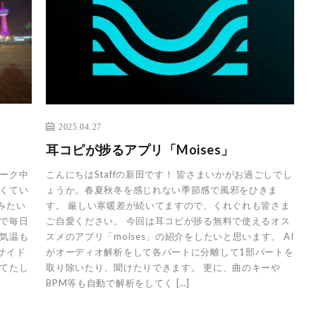
2025.04.27
耳コピが捗るアプリ「Moises」
ィーク中
こんにちはStaffの新田です！ 皆さまいかがお過ごしでし
多くてい
ょうか。春夏秋冬を感じれない季節感で風邪をひきま
みたい
す。 厳しい寒暖差が続いてますので、くれぐれも皆さま
りで毎日
ご自愛ください。 今回は耳コピが捗る無料で使えるオス
夜気温も
スメのアプリ「moises」の紹介をしたいと思います。 AI
サイド
がオーディオ解析をして各パートに分離して1部パートを
ってたし
取り除いたり、聞けたりできます。 更に、曲のキーや
BPM等も自動で解析をしてく […]