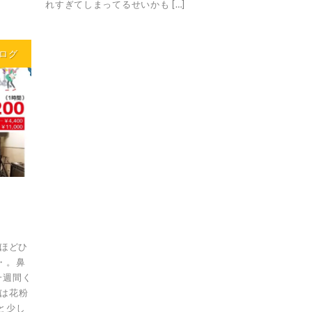
れすぎてしまってるせいかも […]
ログ
月ほどひ
・。鼻
一週間く
年は花粉
と少し