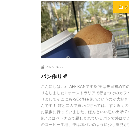
ブ
2025.04.22
パン作り🥖
こんにちは、STAFF RANです🥁 実は先日初めて
りをしました✨オーストラリアで行きつけのカフ
りましてそこにあるCoffee Bunというのが大好
んです！ 姉と二人で買いに行っては、すぐ近く
お散歩に行っていました。ほんといい思い出🥹 Cof
Bunとはベトナムで親しまれているパンで外はサ
のコーヒー生地、中は塩パンのように少し塩見が