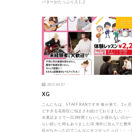
バターがたっぷり入 […]
ブ
2025.04.07
XG
こんにちは、STAFF RANです🌸 春が来て、1ヶ
どすぎる花粉症に悩まされ続けておりました・・
水鼻詰まりで一日2時間くらいしか寝れない日が
らい続いた時もありました🥲 海外に住んでた数
症がなかったのでこんなにキツかったっけ・・・