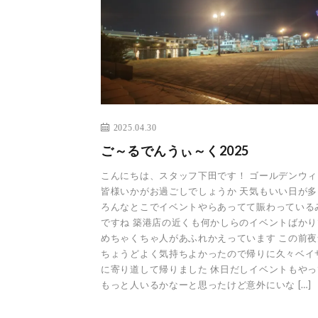
2025.04.30
ご～るでんうぃ～く2025
こんにちは、スタッフ下田です！ ゴールデンウ
皆様いかがお過ごしでしょうか 天気もいい日が
ろんなとこでイベントやらあってて賑わっている
ですね 築港店の近くも何かしらのイベントばか
めちゃくちゃ人があふれかえっています この前
ちょうどよく気持ちよかったので帰りに久々ベイ
に寄り道して帰りました 休日だしイベントもや
もっと人いるかなーと思ったけど意外にいな […]