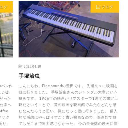
ログ
ブログ
2025.04.19
手塚治虫
のパン作
こんにちわ。Fine soundの豊田です。 先週久々に映画を
ェがあ
観に行きました。 手塚治虫さんのジャングル大帝という
きだった
映画です。 1966年の映画がリマスターで1週間の限定上
の公園へ
映だということで、昔の映画を映画館でみたらどんな感
fee
じなんだろうと思い、気になって観に行きました。 個人
クサク
的な感想はやっぱりすごく古い映画なので、映画館で観
あり、
てもそこまで迫力感じなかった。 今の最先端の映画に慣