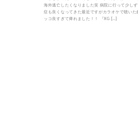
海外逃亡したくなりました笑 病院に行って少し
症も良くなってきた最近ですがカラオケで聴いた
ッコ良すぎて痺れました！！ 『XG […]