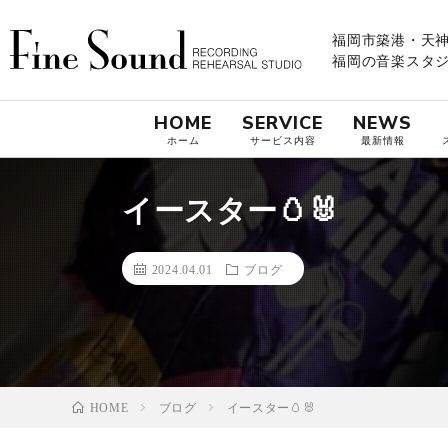
福岡市築港・天神
福岡の音楽スタジオ
HOME
SERVICE
NEWS
ホーム
サービス内容
最新情報
イースター🥚🐰
2024.04.01
ブログ
ブログ
イースター🥚🐰
HOME