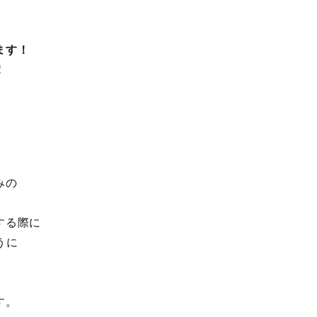
ます！
！
みの
する際に
うに
す。