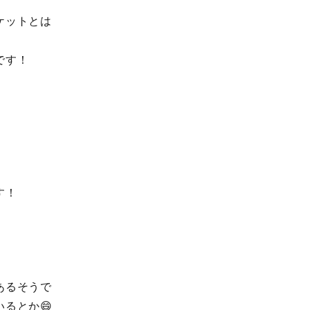
ケットとは
です！
す！
あるそうで
るとか😄