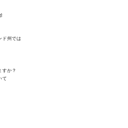

ンド州では
ますか？
いて