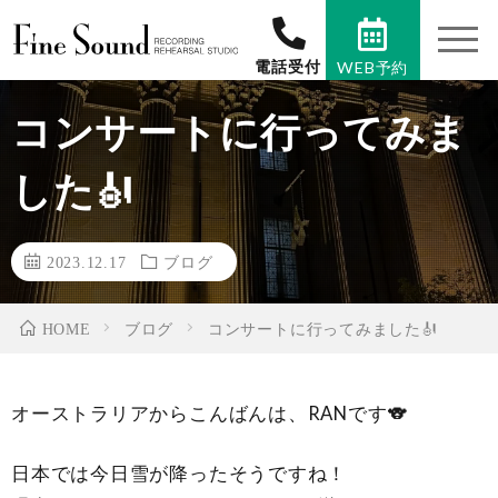
t
o
電話受付
WEB予約
g
g
l
コンサートに行ってみま
e
n
a
した🎻
v
i
g
a
2023.12.17
ブログ
t
i
o
ブログ
コンサートに行ってみました🎻
HOME
n
オーストラリアからこんばんは、RANです🐨
日本では今日雪が降ったそうですね！